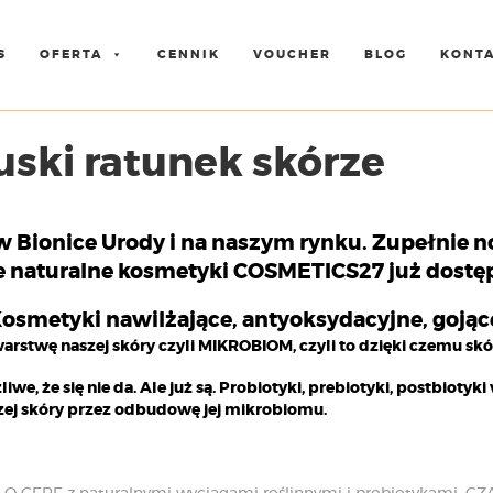
S
OFERTA
CENNIK
VOUCHER
BLOG
KONT
uski ratunek skórze
ionice Urody i na naszym rynku. Zupełnie no
e naturalne kosmetyki COSMETICS27 już dostęp
osmetyki nawilżające, antyoksydacyjne, gojące
arstwę naszej skóry czyli MIKROBIOM, czyli to dzięki czemu skó
iwe, że się nie da. Ale już są. Probiotyki, prebiotyki, postbiot
zej skóry przez odbudowę jej mikrobiomu.