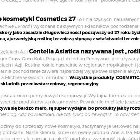
 CERĘ z naturalnymi wyciągami roślinnymi i probiotykami. C
e kosmetyki Cosmetics 27
to linia czystych, naturalny
ichèle Evrard
i wykonana z aktywnych składników pochodzenia 
 skóry jako zasadzie długowieczności począwszy od 27 roku życi
ica, ajurwedyjską roślinę leczniczą słynącą z właściwości lecznic
Centella Asiatica nazywana jest „roś
zęściach Azji
iger Grass, Gotu Kola, Pegaga lub Indian Pennywort, jest używan
diach i Azji. Roślina rośnie naturalnie w regionach tropikalnych i
tatnie pochodzenie zawiera najbardziej wyjątkowe stężenie aktyw
sta Michèle w swoich formułach.
Wszystkie produkty COSMETICS2
składnik przeciwstarzeniowy, regeneracyjny.
 jest autorem pomysłowych kompozycji. Wydajna formuła to nie t
systencje produktów są niesamowite. Pewnie nie mieliście jeszcze
żywa się bardzo mało, są super wydajne
,
bo produkty jakby rozta
etolog Ada powiedziała, nie tak tylko od zewnątrz. To nawilżen
zimy do sprzedaży nowe kosmetyki, zaczynamy je testować na s
ię próbkami. Nasze klientki, które testowały produkt Aneta, Iza,
cuską cenę, ale patrząc na jakość produktu, wydajność i jak skóra