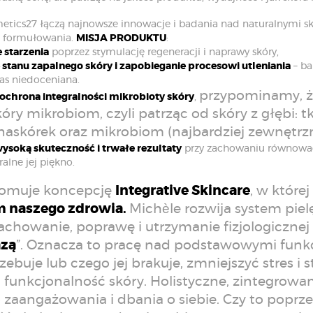
etics27 łączą najnowsze innowacje i badania nad naturalnymi 
 formułowania.
MISJA PRODUKTU
:
 starzenia
poprzez stymulację regeneracji i naprawy skóry,
 stanu zapalnego skóry i zapobieganie procesowi utleniania
– ba
nas niedoceniana.
przypominamy, że
 ochrona integralności mikrobioty skóry
,
óry mikrobiom, czyli patrząc od skóry z głębi: 
naskórek oraz mikrobiom (najbardziej zewnętrz
ysoką skuteczność i trwałe rezultaty
przy zachowaniu równowagi 
alne jej piękno.
romuje koncepcję
Integrative Skincare
, w której
 naszego zdrowia.
Michèle rozwija system piel
achowanie, poprawę i utrzymanie fizjologiczne
zą
”. Oznacza to pracę nad podstawowymi funkc
zebuje lub czego jej brakuje, zmniejszyć stres 
funkcjonalność skóry. Holistyczne, zintegrow
zaangażowania i dbania o siebie. Czy to poprzez 