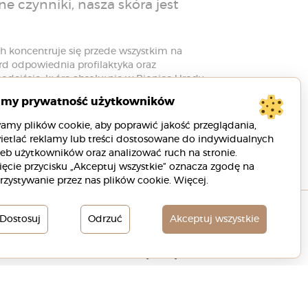
e czynniki, nasza skóra jest
h koncentruje się przede wszystkim na
ard odpowiednia profilaktyka oraz
odejście, które absolutnie w Bionice Urody
imy prywatność użytkowników
amy plików cookie, aby poprawić jakość przeglądania,
ietlać reklamy lub treści dostosowane do indywidualnych
eb użytkowników oraz analizować ruch na stronie.
ięcie przycisku „Akceptuj wszystkie” oznacza zgodę na
rzystywanie przez nas plików cookie.
Więcej
.
Dostosuj
Odrzuć
Akceptuj wszystkie
Polityka Prywatności
8 88 00 88 333
Regulamin
fo@bionikaurody.pl