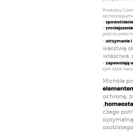
Produkty Cosm
technologiami
–
spowolnienie
–
zmniejszenie
jeszcze przez 
–
utrzymanie i
warstwę sk
właściwa, 
–
zapewniają w
tym idzie natur
Michèle p
elementem
ochronę, z
„
homeosta
czego potr
optymalną 
osobistego 