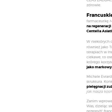
CZAS ZADBAĆ O
zdrowie.
Francuski
farmaceutkę
M
na regeneracji
Centella Asiat
W niektórych c
również jako T
terapiach w In
ciekawe, to os
którego korzy
jako markowy 
Michèle Evrard
struktura. Kon
pielęgnacji zu
jak nasza kosm
Zanim wprowad
Was, dzieląc s
przegryźć fran