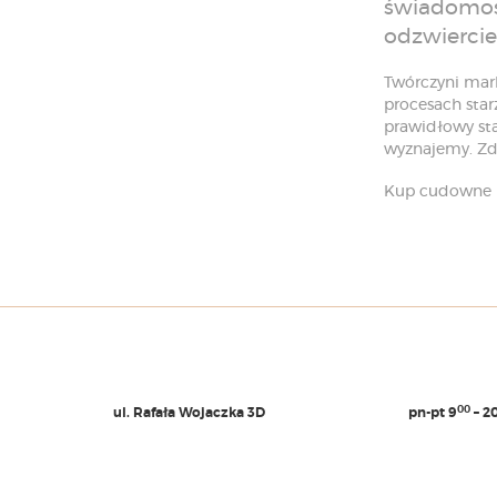
świadomość
odzwiercie
Twórczyni mark
procesach star
prawidłowy sta
wyznajemy. Zdr
Kup cudowne 
00
ul. Rafała Wojaczka 3D
pn-pt 9
– 2
00
51-168 Wrocław
sb 8
– 1