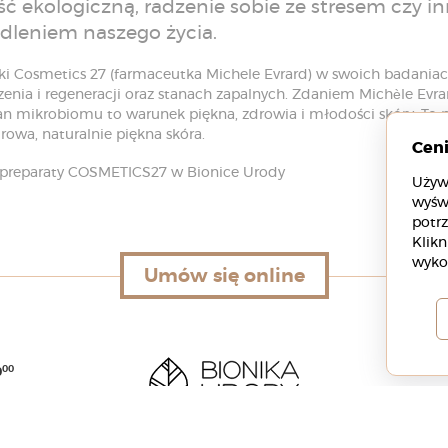
 ekologiczną, radzenie sobie ze stresem czy inn
dleniem naszego życia.
i Cosmetics 27 (farmaceutka Michele Evrard) w swoich badaniac
zenia i regeneracji oraz stanach zapalnych. Zdaniem Michèle Evr
n mikrobiomu to warunek piękna, zdrowia i młodości skóry. To p
owa, naturalnie piękna skóra.
Cen
preparaty COSMETICS27 w Bionice Urody
Używ
wyśw
potrz
Klikn
wyko
Umów się online
Umów się online
00
0
+4
00
6
in