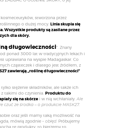
ZAS ZADBAĆ O GOJENIE SKÓRY, o jej
ch kosmeceutyków, stworzona przez
roślinnego o dużej mocy.
Linia skupia się
a. Wszystkie produkty są zasilane przez
zych dla skóry.
liną długowieczności
”. Znany
y od ponad 3000 lat w tradycyjnych lekach i
 jest uprawiana na wyspie Madagaskar. Co
nych cząsteczek i dlatego jest źródłem, z
7 zawierają „roślinę długowieczności”
ylko stężenie składników, ale także ich
 z takimi do czynienia.
Produktu do
piały się na skórze
i w nią wchłaniały.
Ale
ie czuć ze środka – o produkcie MASK27.
obie oraz jeśli mamy taką możliwość na
 Magda, mówią zgodnie –
obłęd
. Próbujemy
 kocha te produkty, to bierzemy to.