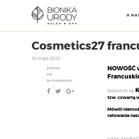
O NA
Cosmetics27 franc
10 maja 2022
NOWOŚĆ w B
podziel
się
Francuski
ze znajomymi:
K
Nareszcie są!
tzw. czwartą w
Mówili niemożl
ratowania nas