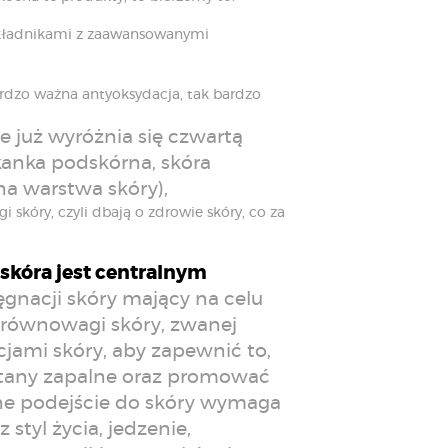
składnikami z zaawansowanymi
rdzo ważna antyoksydacja, tak bardzo
 już wyróżnia się czwartą
tkanka podskórna, skóra
na warstwa skóry),
skóry, czyli dbają o zdrowie skóry, co za
skóra jest centralnym
ęgnacji skóry mający na celu
j równowagi skóry, zwanej
jami skóry, aby zapewnić to,
i stany zapalne oraz promować
ane podejście do skóry wymaga
styl życia, jedzenie,