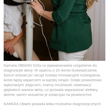
Kamera OBSERV 520x to zaawansowane urządzenie do
diagnostyki skóry. W oparciu o 25-letnie doświadczenie,
Sylton dostarcza i wciąż rozwija innowacyjne rozwiązania,
które będą wsparciem w każdej terapii. Dzięki prawidłowo
wykonanym zdjęciom, mamy możliwość obserwacji
głębokich warstw skóry, co pozwala wyprzedzać defekty
skórne, zanim wizualnie je zobaczysz na powierzchni.
KAMERA Observ posiada kilka modułów diagnostycznych: