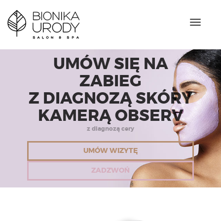
N
a
w
i
UMÓW SIĘ NA
g
a
ZABIEG
c
j
Z DIAGNOZĄ SKÓRY
a
KAMERĄ OBSERV
z diagnozą cery
UMÓW WIZYTĘ
ZADZWOŃ