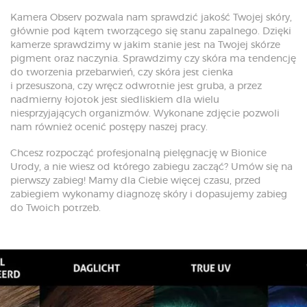
Kamera Observ pozwala nam sprawdzić jakość Twojej skóry,
głównie pod kątem tworzącego się stanu zapalnego. Dzięki
kamerze sprawdzimy w jakim stanie jest na Twojej skórze
pigment oraz naczynia. Sprawdzimy czy skóra ma tendencję
do tworzenia przebarwień, czy skóra jest cienka
i przesuszona, czy wręcz odwrotnie jest gruba, a przez
nadmierny łojotok jest siedliskiem dla wielu
niesprzyjających organizmów. Wykonane zdjęcie pozwoli
nam również ocenić postępy naszej pracy.
Chcesz rozpocząć profesjonalną pielęgnację w Bionice
Urody, a nie wiesz od którego zabiegu zacząć? Umów się na
pierwszy zabieg! Mamy dla Ciebie więcej czasu, przed
zabiegiem wykonamy diagnozę skóry i dopasujemy zabieg
do Twoich potrzeb.