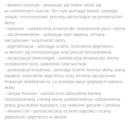
– światło dzienne – pokazuje, jak klient widzi się
w codziennym lustrze. Ten tryb pomaga śledzić postępy
terapii i monitorować procesy zachodzące na powierzchni
skóry.
– tekstura – uwidacznia zmarszczki, rozszerzone pory i blizny.
– zaczerwienienie – pokazuje stan zapalny, zmiany
naczyniowe i wrażliwość skóry.
– pigmentacja – pomaga ocenić rozłożenie pigmentu
w skórze i jej immunologię oraz proces fotostarzenia.
– polaryzacja równoległa – uwidacznia zmarszczki, blizny,
rozszerzone pory, zaskórniki oraz suchość.
– polaryzacja krzyżowa – pomaga ocenić koloryt skóry, stany
zapalne, rozłożenie pigmentu oraz zmiany naczyniowe.
Pokazuje dokładnie to, co przebija spod głębszych warstw
skóry.
– lampa Wooda – uwidacznia zaburzenia bariery
hydrolipidowej, cienką skórę, przebarwienia, odbarwienia,
pracę gruczołów łojowych, czy niektóre gatunki Candida.
– światło UV – pomocne przy ocenie trądziku i oceny
głębokości pigmentu w skórze.