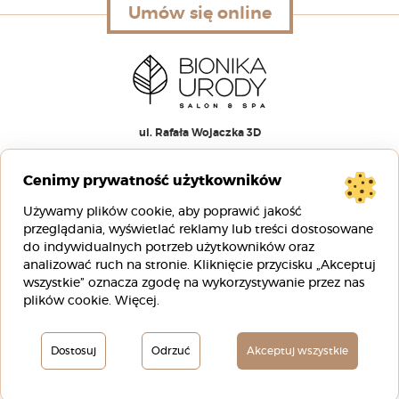
Umów się online
Umów się online
ul. Rafała Wojaczka 3D
51-168 Wrocław
Cenimy prywatność użytkowników
00
00
pn-pt 9
– 20
Używamy plików cookie, aby poprawić jakość
00
00
sb 8
– 16
przeglądania, wyświetlać reklamy lub treści dostosowane
do indywidualnych potrzeb użytkowników oraz
analizować ruch na stronie. Kliknięcie przycisku „Akceptuj
+48 88 00 88 333
wszystkie” oznacza zgodę na wykorzystywanie przez nas
info@bionikaurody.pl
plików cookie.
Więcej
.
Polityka Prywatności
Dostosuj
Odrzuć
Akceptuj wszystkie
Regulamin