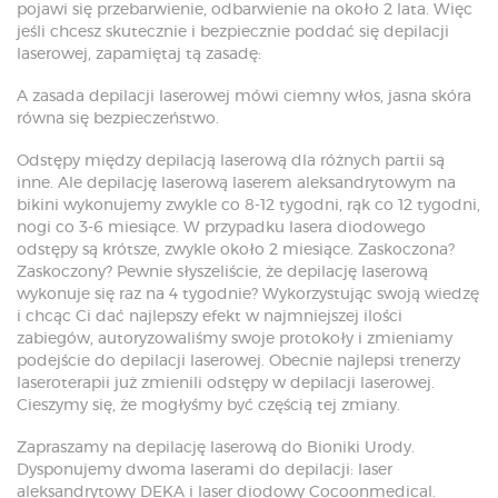
pojawi się przebarwienie, odbarwienie na około 2 lata. Więc
jeśli chcesz skutecznie i bezpiecznie poddać się depilacji
laserowej, zapamiętaj tą zasadę:
A zasada depilacji laserowej mówi ciemny włos, jasna skóra
równa się bezpieczeństwo.
Odstępy między depilacją laserową dla różnych partii są
inne. Ale depilację laserową laserem aleksandrytowym na
bikini wykonujemy zwykle co 8-12 tygodni, rąk co 12 tygodni,
nogi co 3-6 miesiące. W przypadku lasera diodowego
odstępy są krótsze, zwykle około 2 miesiące. Zaskoczona?
Zaskoczony? Pewnie słyszeliście, że depilację laserową
wykonuje się raz na 4 tygodnie? Wykorzystując swoją wiedzę
i chcąc Ci dać najlepszy efekt w najmniejszej ilości
zabiegów, autoryzowaliśmy swoje protokoły i zmieniamy
podejście do depilacji laserowej. Obecnie najlepsi trenerzy
laseroterapii już zmienili odstępy w depilacji laserowej.
Cieszymy się, że mogłyśmy być częścią tej zmiany.
Zapraszamy na depilację laserową do Bioniki Urody.
Dysponujemy dwoma laserami do depilacji: laser
aleksandrytowy DEKA i laser diodowy Cocoonmedical.