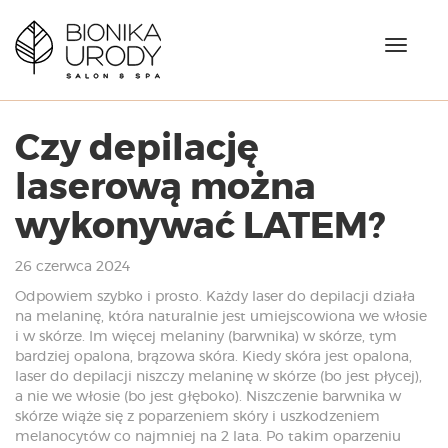
N
a
w
i
g
Czy depilację
a
c
laserową można
j
a
wykonywać LATEM?
26 czerwca 2024
Odpowiem szybko i prosto. Każdy laser do depilacji działa
na melaninę, która naturalnie jest umiejscowiona we włosie
i w skórze. Im więcej melaniny (barwnika) w skórze, tym
bardziej opalona, brązowa skóra. Kiedy skóra jest opalona,
laser do depilacji niszczy melaninę w skórze (bo jest płycej),
a nie we włosie (bo jest głęboko). Niszczenie barwnika w
skórze wiąże się z poparzeniem skóry i uszkodzeniem
melanocytów co najmniej na 2 lata. Po takim oparzeniu