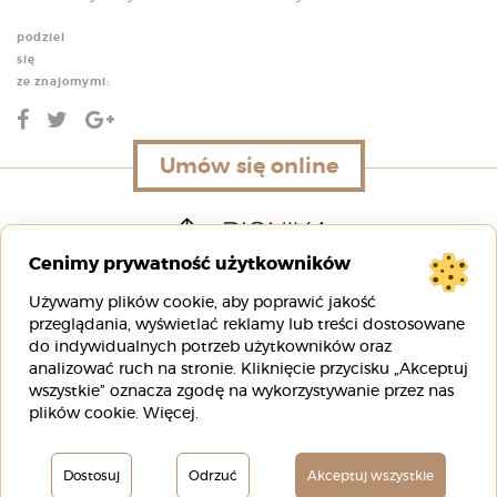
podziel
się
ze znajomymi:
Umów się online
Umów się online
Cenimy prywatność użytkowników
Używamy plików cookie, aby poprawić jakość
ul. Rafała Wojaczka 3D
przeglądania, wyświetlać reklamy lub treści dostosowane
51-168 Wrocław
do indywidualnych potrzeb użytkowników oraz
analizować ruch na stronie. Kliknięcie przycisku „Akceptuj
wszystkie” oznacza zgodę na wykorzystywanie przez nas
00
00
pn-pt 9
– 20
plików cookie.
Więcej
.
00
00
sb 8
– 16
Dostosuj
Odrzuć
Akceptuj wszystkie
+48 88 00 88 333