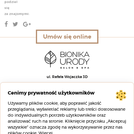
podziel
się
ze znajomymi:
Umów się online
Umów się online
ul. Rafała Wojaczka 3D
51-168 Wrocław
Cenimy prywatność użytkowników
00
00
pn-pt 9
– 20
Używamy plików cookie, aby poprawić jakość
00
00
sb 8
– 16
przeglądania, wyświetlać reklamy lub treści dostosowane
do indywidualnych potrzeb użytkowników oraz
analizować ruch na stronie. Kliknięcie przycisku „Akceptuj
+48 88 00 88 333
wszystkie” oznacza zgodę na wykorzystywanie przez nas
info@bionikaurody.pl
plików cookie.
Więcej
.