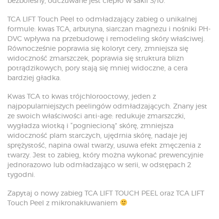
bezbolesny, odczuwane jest ciepło w sakli 3/10.
TCA LIFT Touch Peel to odmładzający zabieg o unikalnej
formule: kwas TCA, arbutyna, siarczan magnezu i nośniki PH-
DVC wpływa na przebudowę i remodeling skóry właściwej.
Równocześnie poprawia się koloryt cery, zmniejsza się
widoczność zmarszczek, poprawia się struktura blizn
potrądzikowych, pory stają się mniej widoczne, a cera
bardziej gładka.
Kwas TCA to kwas trójchlorooctowy, jeden z
najpopularniejszych peelingów odmładzających. Znany jest
ze swoich właściwości anti-age: redukuje zmarszczki,
wygładza wiotką i “pogniecioną” skórę, zmniejsza
widoczność plam starczych, ujędrnia skórę, nadaje jej
sprężystość, napina owal twarzy, usuwa efekt zmęczenia z
twarzy. Jest to zabieg, który można wykonać prewencyjnie
jednorazowo lub odmładzająco w serii, w odstępach 2
tygodni.
Zapytaj o nowy zabieg TCA LIFT TOUCH PEEL oraz TCA LIFT
Touch Peel z mikronakłuwaniem