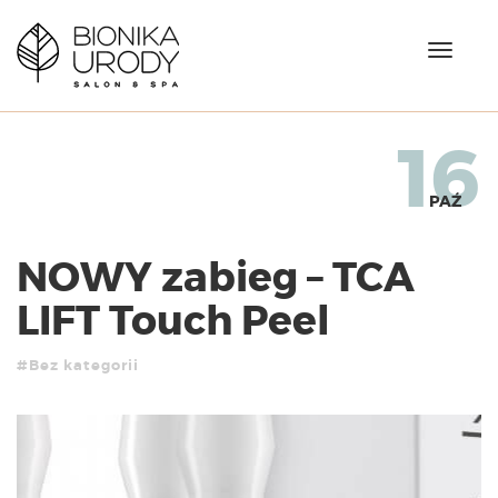
N
a
w
i
g
16
a
c
PAŹ
j
a
NOWY zabieg – TCA
LIFT Touch Peel
#Bez kategorii