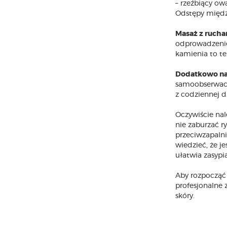
– rzeźbiący ow
Odstępy między
Masaż z ruch
odprowadzenie
kamienia to te
Dodatkowo nale
samoobserwacj
z codziennej d
Oczywiście nal
nie zaburzać r
przeciwzapaln
wiedzieć, że j
ułatwia zasypia
Aby rozpocząć
profesjonalne 
skóry.