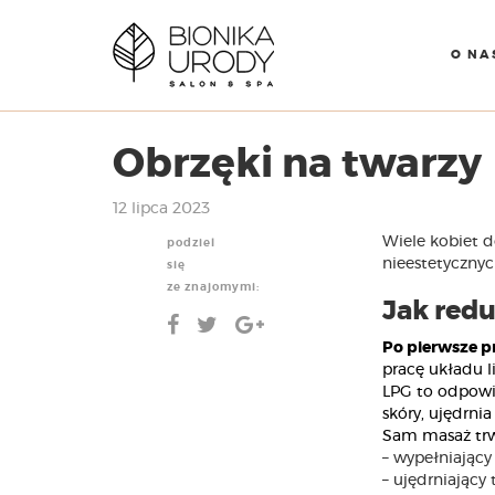
O NA
Obrzęki na twarzy
12 lipca 2023
Wiele kobiet 
podziel
nieestetyczny
się
ze znajomymi:
Jak red
Po pierwsze p
pracę układu l
LPG to odpowie
skóry, ujędrni
Sam masaż trw
– wypełniający
– ujędrniający 