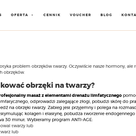
S
OFERTA
CENNIK
VOUCHER
BLOG
KONT
dotyka problem obrzęków
twarzy
. Oczywiście nasze hormony, ale r
ch obrzęków.
ukować obrzęki na twarzy?
rofesjonalny masaż z elementami drenażu limfatycznego
pomocą
imfatycznego, odprowadzi zalegające złogi, pobudzi skórę do pra
dź na obrzęki twarzy. Zabieg jest przyjemny i polega na rozmaso
a stymulując kolagen i elastynę, pobudza tworzenie endogennego
a 30 minut. Wybieramy program ANTI-AGE:
 owal twarzy lub
twarz lub