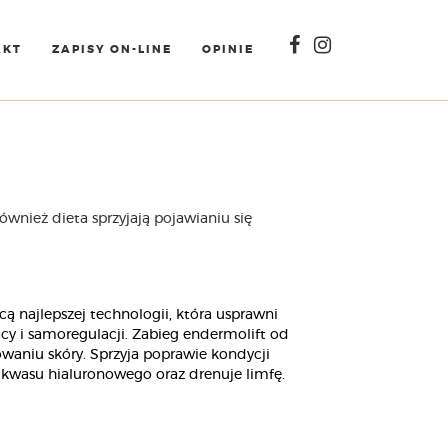
AKT
ZAPISY ON-LINE
OPINIE
ównież dieta sprzyjają pojawianiu się
 najlepszej technologii, która usprawni
cy i samoregulacji. Zabieg endermolift od
waniu skóry. Sprzyja poprawie kondycji
 kwasu hialuronowego oraz drenuje limfę.