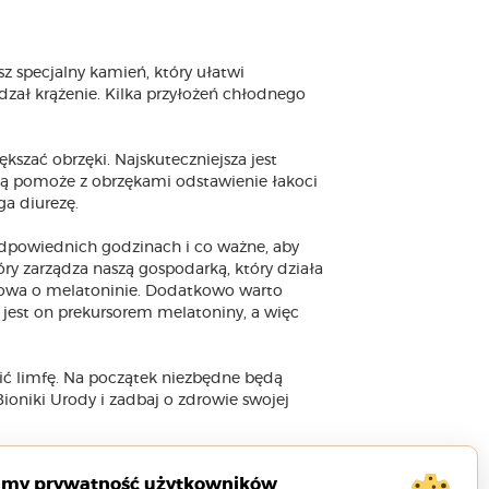
sz specjalny kamień, który ułatwi
ał krążenie. Kilka przyłożeń chłodnego
kszać obrzęki. Najskuteczniejsza jest
ią pomoże z obrzękami odstawienie łakoci
ga diurezę.
odpowiednich godzinach i co ważne, aby
y zarządza naszą gospodarką, który działa
owa o melatoninie. Dodatkowo warto
 jest on prekursorem melatoniny, a więc
ć limfę. Na początek niezbędne będą
ioniki Urody i zadbaj o zdrowie swojej
imy prywatność użytkowników