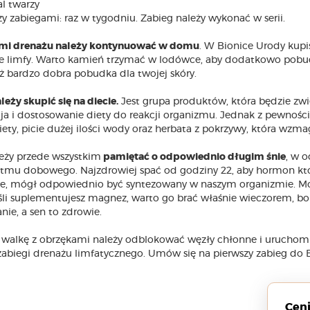
al twarzy
 zabiegami: raz w tygodniu. Zabieg należy wykonać w serii.
ami drenażu należy kontynuować w domu
. W Bionice Urody kupi
 limfy. Warto kamień trzymać w lodówce, aby dodatkowo pobudz
ż bardzo dobra pobudka dla twojej skóry.
ży skupić się na diecie.
Jest grupa produktów, która będzie zwię
a i dostosowanie diety do reakcji organizmu. Jednak z pewnośc
iety, picie dużej ilości wody oraz herbata z pokrzywy, która wzma
eży przede wszystkim
pamiętać o odpowiednio długim śnie
, w 
ytmu dobowego. Najzdrowiej spać od godziny 22, aby hormon któr
ie, mógł odpowiednio być syntezowany w naszym organizmie. M
eśli suplementujesz magnez, warto go brać właśnie wieczorem, bo
nie, a sen to zdrowie.
 walkę z obrzękami należy odblokować węzły chłonne i uruchomi
zabiegi drenażu limfatycznego. Umów się na pierwszy zabieg do B
Cen