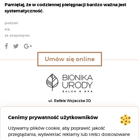
Pamiętaj, że w codziennej pielęgnacji bardzo ważna jest
systematyczność.
podziel
się
ze znajomymi:
Umów się online
Umów się online
ul. Rafała Wojaczka 3D
51-168 Wrocław
Cenimy prywatność użytkowników
00
00
pn-pt 9
– 20
Używamy plików cookie, aby poprawić jakość
00
00
sb 8
– 16
przeglądania, wyświetlać reklamy lub treści dostosowane