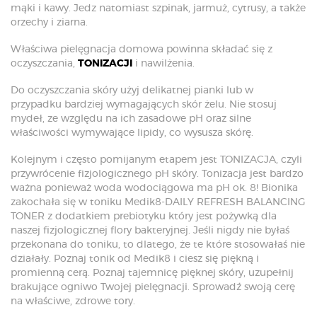
mąki i kawy. Jedz natomiast szpinak, jarmuż, cytrusy, a także
orzechy i ziarna.
Właściwa pielęgnacja domowa powinna składać się z
oczyszczania,
TONIZACJI
i nawilżenia.
Do oczyszczania skóry użyj delikatnej pianki lub w
przypadku bardziej wymagających skór żelu. Nie stosuj
mydeł, ze względu na ich zasadowe pH oraz silne
właściwości wymywające lipidy, co wysusza skórę.
Kolejnym i często pomijanym etapem jest TONIZACJA, czyli
przywrócenie fizjologicznego pH skóry. Tonizacja jest bardzo
ważna ponieważ woda wodociągowa ma pH ok. 8! Bionika
zakochała się w toniku Medik8-DAILY REFRESH BALANCING
TONER z dodatkiem prebiotyku który jest pożywką dla
naszej fizjologicznej flory bakteryjnej. Jeśli nigdy nie byłaś
przekonana do toniku, to dlatego, że te które stosowałaś nie
działały. Poznaj tonik od Medik8 i ciesz się piękną i
promienną cerą. Poznaj tajemnicę pięknej skóry, uzupełnij
brakujące ogniwo Twojej pielęgnacji. Sprowadź swoją cerę
na właściwe, zdrowe tory.