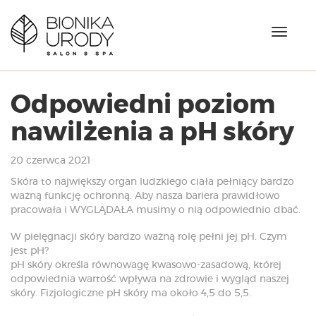
N
a
w
i
g
Odpowiedni poziom
a
c
nawilżenia a pH skóry
j
a
20 czerwca 2021
Skóra to największy organ ludzkiego ciała pełniący bardzo
ważną funkcję ochronną. Aby nasza bariera prawidłowo
pracowała i WYGLĄDAŁA musimy o nią odpowiednio dbać.
W pielęgnacji skóry bardzo ważną rolę pełni jej pH. Czym
jest pH?
pH skóry określa równowagę kwasowo-zasadową, której
odpowiednia wartość wpływa na zdrowie i wygląd naszej
skóry. Fizjologiczne pH skóry ma około 4,5 do 5,5.