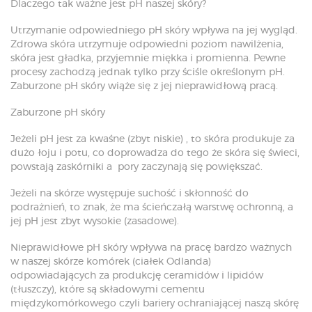
Dlaczego tak ważne jest pH naszej skóry?
Utrzymanie odpowiedniego pH skóry wpływa na jej wygląd.
Zdrowa skóra utrzymuje odpowiedni poziom nawilżenia,
skóra jest gładka, przyjemnie miękka i promienna. Pewne
procesy zachodzą jednak tylko przy ściśle określonym pH.
Zaburzone pH skóry wiąże się z jej nieprawidłową pracą.
Zaburzone pH skóry
Jeżeli pH jest za kwaśne (zbyt niskie) , to skóra produkuje za
dużo łoju i potu, co doprowadza do tego że skóra się świeci,
powstają zaskórniki a pory zaczynają się powiększać.
Jeżeli na skórze występuje suchość i skłonność do
podrażnień, to znak, że ma ścieńczałą warstwę ochronną, a
jej pH jest zbyt wysokie (zasadowe).
Nieprawidłowe pH skóry wpływa na pracę bardzo ważnych
w naszej skórze komórek (ciałek Odlanda)
odpowiadających za produkcję ceramidów i lipidów
(tłuszczy), które są składowymi cementu
międzykomórkowego czyli bariery ochraniającej naszą skórę