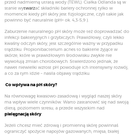
przed nadmierną utratą wody (TEWL). Ciałka Odlanda są w
stanie wy
twarz
ać składniki bariery ochronnej tylko w
momencie kiedy pH skóry jest fizjologiczne, czyli takie jak
powinno być naturalnie (pH= ok. 4,3-5,9 ).
Zaburzenie naturalnego pH skóry może też doprowadzać do
infekcji bakteryjnych i grzybiczych. Prawidłowy, czyli lekko
kwaśny odczyn skóry, jest szczególnie ważny w przypadku
trądziku. Propionibacterium acnes to bakterie żyjące w
skórze, które w prawidłowym środowisku zwykle nie
wywołują zmian chorobowych. Stwierdzono jednak, że
nawet niewielki wzrost pH powoduje ich intensywny rozwój,
a co za tym idzie – nasila objawy trądziku.
Co wpływa na pH skóry?
Na równowagę kwasowo-zasadową i wygląd naszej skóry
ma wpływ wiele czynników. Warto zastanowić się nad swoją
dietą, poziomem stresu, a przede wszystkim nad
pielęgnacją skóry
.
Jeżeli chcesz mieć zdrową i promienną skórę powinnaś
ograniczyć spożycie napojów gazowanych, mięsa, białej