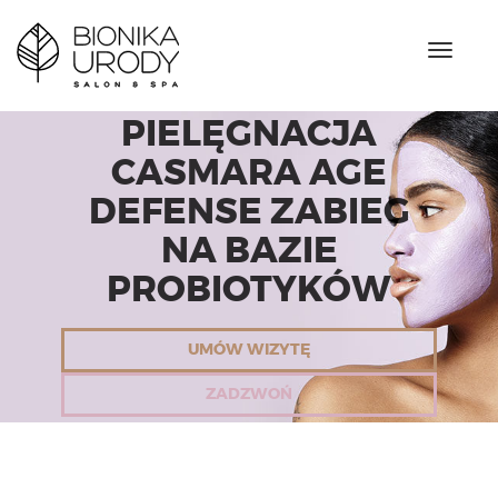
N
a
w
i
PIELĘGNACJA
g
a
CASMARA AGE
c
DEFENSE ZABIEG
j
a
NA BAZIE
PROBIOTYKÓW
UMÓW WIZYTĘ
ZADZWOŃ