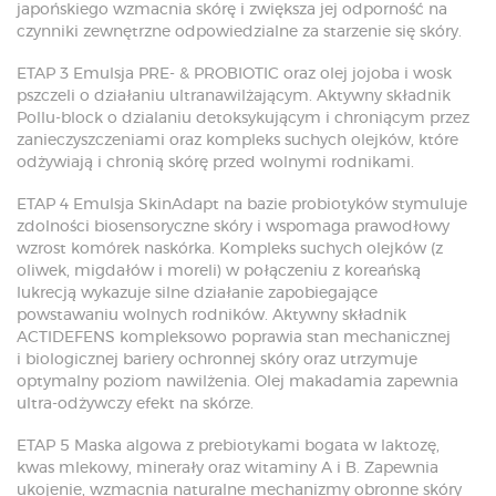
japońskiego wzmacnia skórę i zwiększa jej odporność na
czynniki zewnętrzne odpowiedzialne za starzenie się skóry.
ETAP 3 Emulsja PRE- & PROBIOTIC oraz olej jojoba i wosk
pszczeli o działaniu ultranawilżającym. Aktywny składnik
Pollu-block o dzialaniu detoksykującym i chroniącym przez
zanieczyszczeniami oraz kompleks suchych olejków, które
odżywiają i chronią skórę przed wolnymi rodnikami.
ETAP 4 Emulsja SkinAdapt na bazie probiotyków stymuluje
zdolności biosensoryczne skóry i wspomaga prawodłowy
wzrost komórek naskórka. Kompleks suchych olejków (z
oliwek, migdałów i moreli) w połączeniu z koreańską
lukrecją wykazuje silne działanie zapobiegające
powstawaniu wolnych rodników. Aktywny składnik
ACTIDEFENS kompleksowo poprawia stan mechanicznej
i biologicznej bariery ochronnej skóry oraz utrzymuje
optymalny poziom nawilżenia. Olej makadamia zapewnia
ultra-odżywczy efekt na skórze.
ETAP 5 Maska algowa z prebiotykami bogata w laktozę,
kwas mlekowy, minerały oraz witaminy A i B. Zapewnia
ukojenie, wzmacnia naturalne mechanizmy obronne skóry