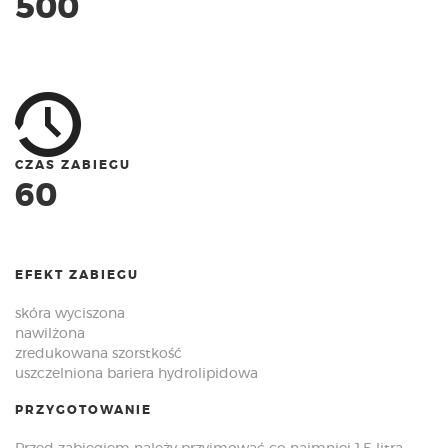
500
CZAS ZABIEGU
60
EFEKT ZABIEGU
skóra wyciszona
nawilżona
zredukowana szorstkość
uszczelniona bariera hydrolipidowa
PRZYGOTOWANIE