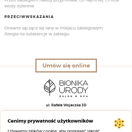
Przed zabiegiem należy przyjmować co najmniej 1,5 litra
wody dziennie
PRZECIWWSKAZANIA
Otwarte sączące się rany w miejscu zabiegowym
Alergia na substancje w zabiegu
Umów się online
Umów się online
ul. Rafała Wojaczka 3D
51-168 Wrocław
Cenimy prywatność użytkowników
00
00
pn-pt 9
– 20
Używamy plików cookie, aby poprawić jakość