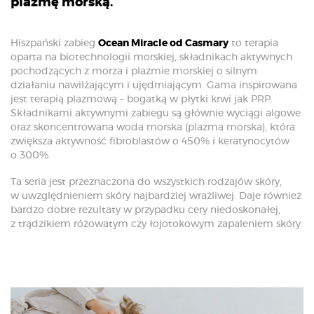
plazmę morską.
Hiszpański zabieg
Ocean Miracle od Casmary
to terapia
oparta na biotechnologii morskiej, składnikach aktywnych
pochodzących z morza i plazmie morskiej o silnym
działaniu nawilżającym i ujędrniającym. Gama inspirowana
jest terapią plazmową – bogatką w płytki krwi jak PRP.
Składnikami aktywnymi zabiegu są głównie wyciągi algowe
oraz skoncentrowana woda morska (plazma morska), która
zwiększa aktywność fibroblastów o 450% i keratynocytów
o 300%.
Ta seria jest przeznaczona do wszystkich rodzajów skóry,
w uwzględnieniem skóry najbardziej wrażliwej. Daje również
bardzo dobre rezultaty w przypadku cery niedoskonałej,
z trądzikiem różowatym czy łojotokowym zapaleniem skóry.