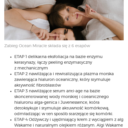
Zabieg Ocean Miracle składa się z 6 etapów
ETAP 1 delikatna eksfoliacja na bazie enzymu
keratynazy, łączy peeling enzymatyczny
z mechanicznym
ETAP 2 nawilżająca i rewitalizująca plazma morska
zawierająca hialuron oceaniczny, który stymuluje
aktywność fibroblastów
ETAP 3 nawilżające serum anti-age na bazie
skoncentrowanej wody morskiej i coeanicznego
hialuronu alga-genica i Juvenessence, która
detoksykuje i stymuluje aktuwność komórkową,
odmładzając w ten sposób starzejące się komórki.
ETAP 4 Odżywczy i ujędrniający krem z wyciągiem z alg
Wakame i naturalnym olejkiem różanym. Algi Wakame