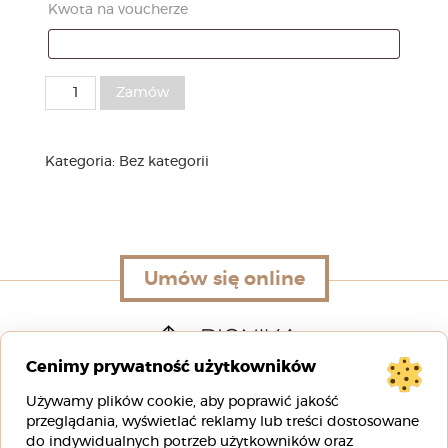
Kwota na voucherze
ilość
Zamów
Voucher
Kategoria:
Bez kategorii
Umów się online
Umów się online
Cenimy prywatność użytkowników
Używamy plików cookie, aby poprawić jakość
ul. Rafała Wojaczka 3D
przeglądania, wyświetlać reklamy lub treści dostosowane
51-168 Wrocław
do indywidualnych potrzeb użytkowników oraz