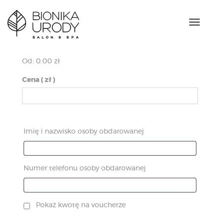
N
a
w
i
Od:
0.00
zł
g
a
Cena
( zł )
c
j
a
Imię i nazwisko osoby obdarowanej
Numer telefonu osoby obdarowanej
Pokaż kwotę na voucherze