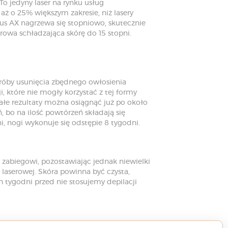
 To jedyny laser na rynku usług
ż o 25% większym zakresie, niż lasery
s AX nagrzewa się stopniowo, skutecznie
rowa schładzająca skórę do 15 stopni.
óby usunięcia zbędnego owłosienia
, które nie mogły korzystać z tej formy
ałe rezultaty można osiągnąć już po około
 bo na ilość powtórzeń składają się
, nogi wykonuje się odstępie 8 tygodni.
zabiegowi, pozostawiając jednak niewielki
laserowej. Skóra powinna być czysta,
 tygodni przed nie stosujemy depilacji