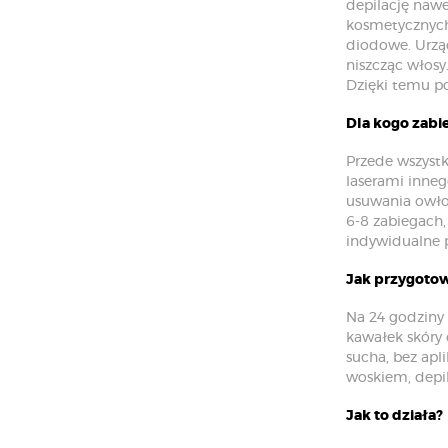
depilację nawe
kosmetycznych,
diodowe. Urzą
niszcząc włosy
Dzięki temu po
Dla kogo zabie
Przede wszyst
laserami inneg
usuwania owłos
6-8 zabiegach,
indywidualne p
Jak przygotow
Na 24 godziny 
kawałek skóry 
sucha, bez apl
woskiem, depil
Jak to działa?