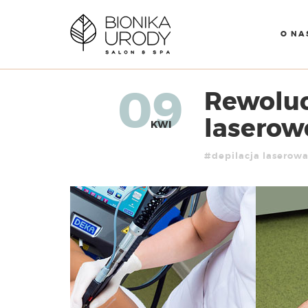
O NA
09
Rewoluc
laserow
KWI
#depilacja laserow