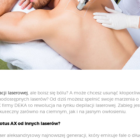
acji laserowej
, ale boisz się bólu? A może chcesz usunąć kłopotli
nodostępnych laserów? Od dziś możesz spełnić swoje marzenia o ide
 firmy DEKA to rewolucja na rynku depilacji laserowej. Zabieg jes
kuteczny zarówno na ciemnym, jak i na jasnym owłosieniu.
otus AX od innych laserów?
ser aleksandrytowy najnowszej generacji, który emituje fale o dł