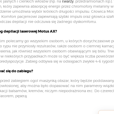
t jasnych i cienkich włosów (np. na
twarzy
, przedramionach itp.).
 który zapewnia absorpcję energii przez chromofory melaniny w a
dzenie umożliwia wybór krótkich długości impulsu. Głowica Motu
. Komfort pacjentowi zapewniają szybki impuls oraz głowica szafi
dczas depilacji nie odczuwa się żadnego dyskomfortu.
g depilacji laserowej Motus AX?
kim polecamy go wszystkim osobom, u których dotychczasowe pr
o typu nie przyniosły rezultatów, także osobom o ciemnej karnacji
ienia, jak również wszystkim osobom obawiającym się bólu. Trw
 w niektórych przypadkach może to być większa liczba powtórzeń,
redyspozycje. Zabieg odbywa się w odstępach zwykle 4-6 tygodni
ać się do zabiegu?
przed zabiegiem ogol maszynką obszar, który będzie poddawany 
owłosionej, aby można było dopasować na nim parametry wiązki 
ikacji balsamów, kremów, niczym niepodrażniona etc. Do czterech
atorem, pęsetą.