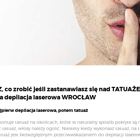
 co zrobić jeśli zastanawiasz się nad TATUAŻ
a depilacja laserowa WROCŁAW
jpierw depilacja laserowa, potem tatuaż
onuje tatuaż na okolicach, które w naturalny sposób pokryte są
atuaż, włosy należy ogolić. Niestety kiedy wykonasz tatuaż, na
uaż jest bezwzględnym przeciwwskazaniem do depilacji laserow