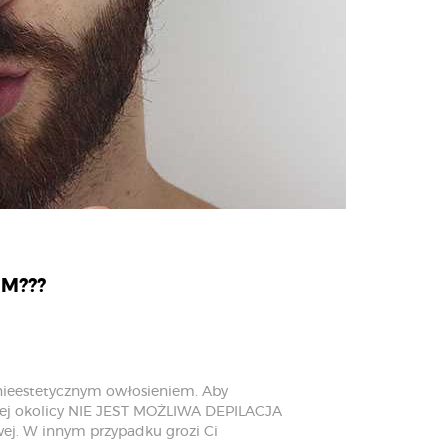
EM???
 nieestetycznym owłosieniem. Aby
 tej okolicy NIE JEST MOŻLIWA DEPILACJA
ej. W innym przypadku grozi Ci