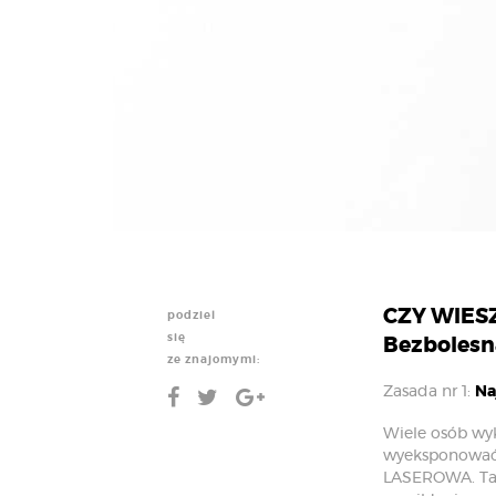
CZY WIESZ,
podziel
się
Bezbolesn
ze znajomymi:
Zasada nr 1:
Na
Wiele osób wyk
wyeksponować t
LASEROWA. Tat