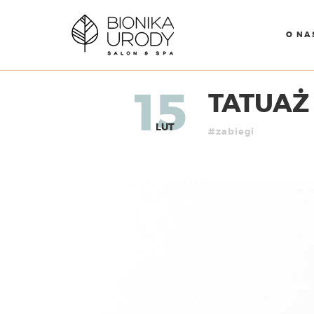
O NA
15
TATUAŻ 
LUT
#zabiegi