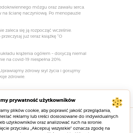
iedokrwiennego mózgu oraz zawału serca.
w na ścianę naczyniową. Po menopauzie
e zaleca się ją rozpocząć wcześnie.
rzeczytaj już teraz książkę “O
y układu krążenia ogółem – dotyczą niemal
e na covid-19 niespełna 20%.
 Uprawiajmy zdrowy styl życia i gotujmy
oje zdrowie.
imy prywatność użytkowników
amy plików cookie, aby poprawić jakość przeglądania,
ietlać reklamy lub treści dostosowane do indywidualnych
eb użytkowników oraz analizować ruch na stronie.
ięcie przycisku „Akceptuj wszystkie” oznacza zgodę na