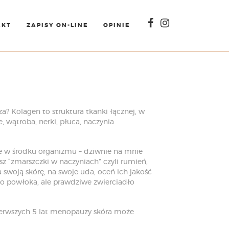
AKT
ZAPISY ON-LINE
OPINIE
a? Kolagen to struktura tkanki łącznej, w
e, wątroba, nerki, płuca, naczynia
kże w środku organizmu – dziwnie na mnie
z “zmarszczki w naczyniach” czyli rumień,
a swoją skórę, na swoje uda, oceń ich jakość
lko powłoka, ale prawdziwe zwierciadło
pierwszych 5 lat menopauzy skóra może