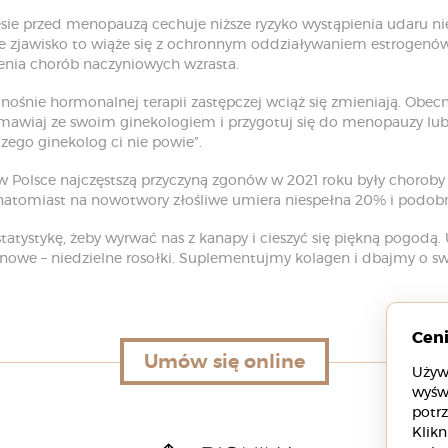
esie przed menopauzą cechuje niższe ryzyko wystąpienia udaru n
e zjawisko to wiąże się z ochronnym oddziaływaniem estrogenó
enia chorób naczyniowych wzrasta.
nośnie hormonalnej terapii zastępczej wciąż się zmieniają. Obecni
awiaj ze swoim ginekologiem i przygotuj się do menopauzy lub p
ego ginekolog ci nie powie”.
 w Polsce najczęstszą przyczyną zgonów w 2021 roku były chorob
atomiast na nowotwory złośliwe umiera niespełna 20% i podobni
statystykę, żeby wyrwać nas z kanapy i cieszyć się piękną pogodą.
nowe – niedzielne rosołki. Suplementujmy kolagen i dbajmy o sw
Cen
Umów się online
Umów się online
Używ
wyśw
potrz
Klikn