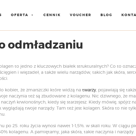
S
OFERTA
CENNIK
VOUCHER
BLOG
KONT
ia o odmładzaniu
kolagen to jedno z kluczowych białek strukturalnych? Co to oznacz
ścięgien i więzadeł, a także wielu narządów, takich jak skóra, serc
ści.
o kobiet, że zmarszczki które widzą na
twarzy
, pojawiają się ta
twoje naczynia też są zbudowane z kolagenu. Nic dziwnego, że mas
 naczyń krwionośnych, kiedy się starzejesz. Kiedy mówię, spójrz n
ak wyglądają twoje narządy. Tam też jest kolagen. Skóra to nie ty
mu.
u po 25. roku życia wynosi nawet 1-1,5%. w skali roku. W ciągu 
30% kolagenu. A pamiętamy, jaka skóra, takie naczynia i narządy.