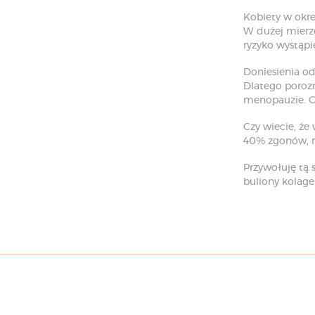
Kobiety w okr
W dużej mierz
ryzyko wystąpi
Doniesienia od
Dlatego porozm
menopauzie. Cz
Czy wiecie, że
40% zgonów, n
Przywołuję tą 
buliony kolage