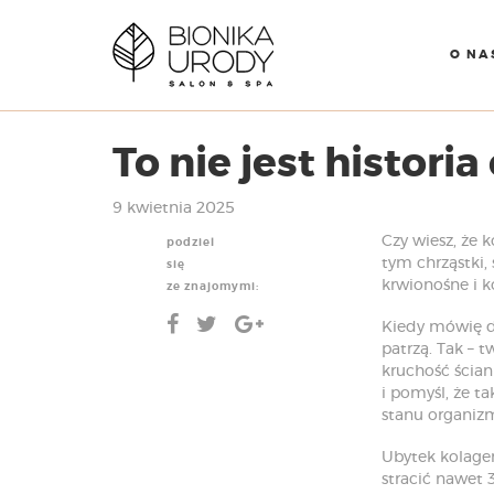
O NA
To nie jest histor
9 kwietnia 2025
Czy wiesz, że 
podziel
tym chrząstki, 
się
krwionośne i ko
ze znajomymi:
Kiedy mówię d
patrzą. Tak – 
kruchość ścian
i pomyśl, że t
stanu organiz
Ubytek kolagen
stracić nawet 