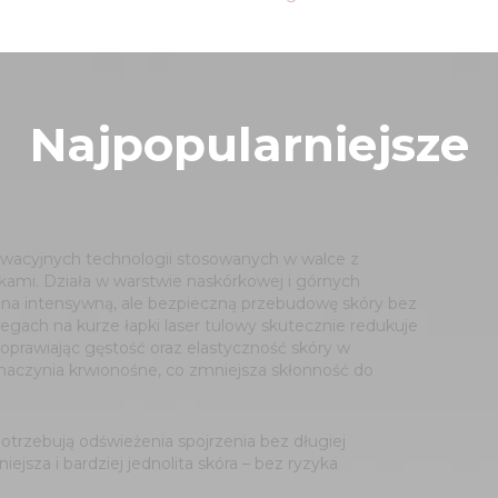
Najpopularniejsze
nowacyjnych technologii stosowanych w walce z
kami. Działa w warstwie naskórkowej i górnych
 na intensywną, ale bezpieczną przebudowę skóry bez
egach na kurze łapki laser tulowy skutecznie redukuje
poprawiając gęstość oraz elastyczność skóry w
aczynia krwionośne, co zmniejsza skłonność do
potrzebują odświeżenia spojrzenia bez długiej
iejsza i bardziej jednolita skóra – bez ryzyka