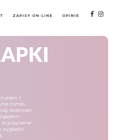
KT
ZAPISY ON-LINE
OPINIE
ŁAPKI
to jeden z
utek mimiki,
Urody doskonale
 względem
 to połączenie
e wygładzić
y.