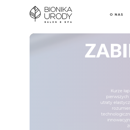
O NAS
ZABI
Kurze łap
pierwszych 
utraty elastyc
rozumiem
technologiczn
innowacyjn
z