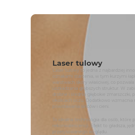
Laser tulowy
Laser tulowy to jedna z najbardziej in
oznakami starzenia, w tym kurzymi łap
warstwach skóry właściwej, co pozwala
uszkadzania głębszych struktur. W zabi
drobne i średnio głębokie zmarszczki, 
okolicach oczu. Dodatkowo wzmacnia n
powstawania sińców i cieni.
To idealna technologia dla osób, które 
rekonwalescencji. Efekt to gładsza, jędrn
przerysowanego wyglądu.