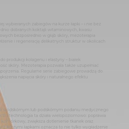
ej wybieranych zabiegów na kurze łapki – i nie bez
nio dobranych koktajli witaminowych, kwasu
owych bezpośrednio w głąb skóry, mezoterapia
lżenie i regenerację delikatnych struktur w okolicach
o produkcji kolagenu i elastyny – białek
tość skóry. Mezoterapia pozwala także uzupełniać
spojrzenia. Regularne serie zabiegowe prowadzą do
kszenia napięcia skóry i naturalnego efektu
y na śródskórnym lub podskórnym podaniu medycznego
czu technologia ta działa wielopoziomowo: poprawia
 komórkowy, zwiększa dotlenienie tkanek oraz
ry z kurzymi łapkami oznacza to nie tylko wygładzenie