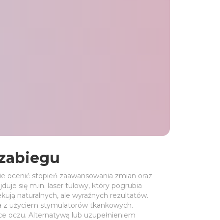
zabiegu
nie ocenić stopień zaawansowania zmian oraz
je się m.in. laser tulowy, który pogrubia
kują naturalnych, ale wyraźnych rezultatów.
wa z użyciem stymulatorów tkankowych.
lice oczu. Alternatywą lub uzupełnieniem