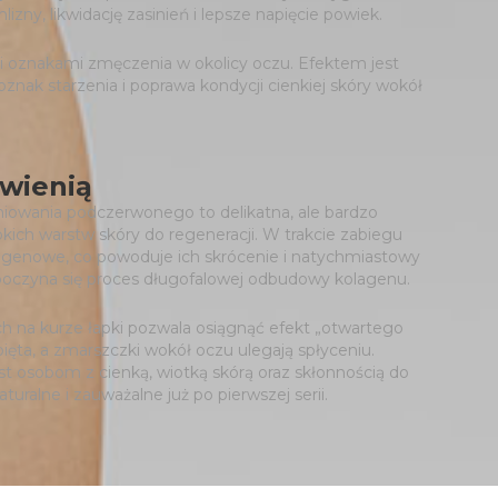
izny, likwidację zasinień i lepsze napięcie powiek.
i oznakami zmęczenia w okolicy oczu. Efektem jest
oznak starzenia i poprawa kondycji cienkiej skóry wokół
rwienią
iowania podczerwonego to delikatna, ale bardzo
ch warstw skóry do regeneracji. W trakcie zabiegu
agenowe, co powoduje ich skrócenie i natychmiastowy
zpoczyna się proces długofalowej odbudowy kolagenu.
h na kurze łapki pozwala osiągnąć efekt „otwartego
napięta, a zmarszczki wokół oczu ulegają spłyceniu.
st osobom z cienką, wiotką skórą oraz skłonnością do
turalne i zauważalne już po pierwszej serii.