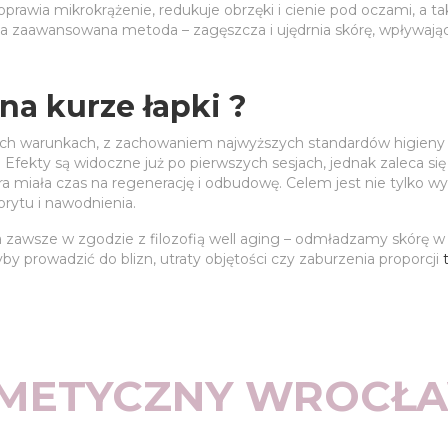
rawia mikrokrążenie, redukuje obrzęki i cienie pod oczami, a tak
na zaawansowana metoda – zagęszcza i ujędrnia skórę, wpływając 
na kurze łapki ?
h warunkach, z zachowaniem najwyższych standardów higieny i
 Efekty są widoczne już po pierwszych sesjach, jednak zaleca 
 miała czas na regenerację i odbudowę. Celem jest nie tylko wy
lorytu i nawodnienia.
 zawsze w zgodzie z filozofią well aging – odmładzamy skórę w 
by prowadzić do blizn, utraty objętości czy zaburzenia proporcji
METYCZNY WROCŁA