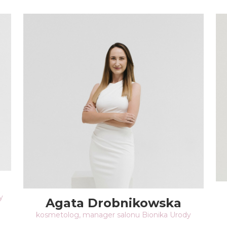
y
Agata Drobnikowska
kosmetolog, manager salonu Bionika Urody