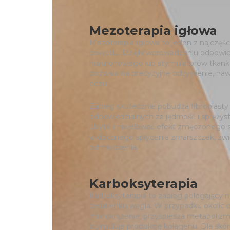
Mezoterapia igłowa
Mezoterapia igłowa to jeden z najczęści
powodu. Dzięki wprowadzeniu odpowied
hialuronowego lub stymulatorów tkank
pozwala na precyzyjne odżywienie, nawi
oczu.
Zabieg skutecznie pobudza fibroblasty d
odpowiedzialnych za jędrność i sprężys
ubytki i niwelować efekt zmęczonego 
widocznego spłycenia zmarszczek, zwię
odmłodzenia.
Karboksyterapia
Karboksyterapia to zabieg polegając
dwutlenku węgla. W przypadku okolic o
mikrokrążenie, przyspiesza metabolizm
stymuluje produkcję kolagenu. Dla skó