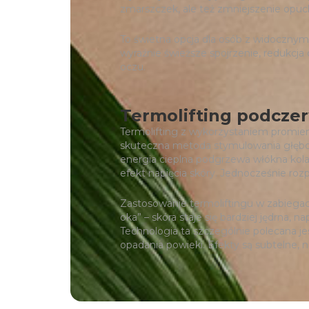
zmarszczek, ale też zmniejszenie opuchl
To świetna opcja dla osób z widocznym
wyraźnie świeższe spojrzenie, redukcja 
oczu.
Termolifting podcze
Termolifting z wykorzystaniem promien
skuteczna metoda stymulowania głęboki
energia cieplna podgrzewa włókna kol
efekt napięcia skóry. Jednocześnie ro
Zastosowanie termoliftingu w zabiegac
oka” – skóra staje się bardziej jędrna, 
Technologia ta szczególnie polecana je
opadania powieki. Efekty są subtelne, na