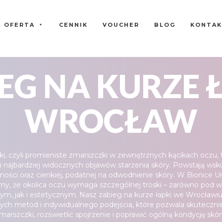
OFERTA
CENNIK
VOUCHER
BLOG
KONTA
EG NA KURZE 
WROCŁAW
ki, czyli promieniste zmarszczki w zewnętrznych kącikach oczu, 
i najbardziej widocznych objawów starzenia skóry. Powstają wsk
zności oraz cienkiej, podatnej na odwodnienie skóry. W Bionice 
y, że okolica oczu wymaga szczególnej troski – zarówno pod
ym, jak i estetycznym. Nasz zabieg na kurze łapki we Wrocławiu
ych metod i indywidualnego podejścia, które pozwala skuteczni
marszczki, rozświetlić spojrzenie i poprawić ogólną kondycję skór