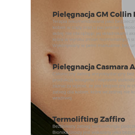
Pielęgnacja GM Collin 
Terapia rekomendowana jako bezpieczn
kobiet w ciąży oraz u pacjentów onkolog
skórę, nie obciążając jej składnikami 
która w wyniku zmian hormonalnych sta
Wykonywany w pełni manualnie, bez ur
Pielęgnacja Casmara A
Całoroczny zabieg antyoksydacyjny bez 
produkcję kolagenu i naprawia uszkodz
zaznacza wprost, że jest bezpieczny w ci
zabieg dla kobiet, które wcześniej nie k
wrażliwej.
Termolifting Zaffiro
Bezbolesny zabieg termoliftingu podczer
Bionika Urody jest wskazany jako bezp