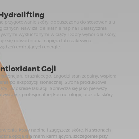
Hydrolifting
e przygotowanie skóry, dopuszczona do stosowania u
icznych. Nawilża, delikatnie napina i uelastycznia
aktywnymi wykluczonymi w ciąży. Dobry wybór dla skóry,
je się odwodniona, napięta lub reaktywna.
ządzeń emitujących energię.
ntioxidant Goji
potencjału drażniącego. Łagodzi stan zapalny, wspiera
enia po ekspozycji słonecznej. Strona produktowa
ąży i w okresie laktacji. Sprawdza się jako pierwszy
orzystały z profesjonalnej kosmetologii, oraz dla skóry
wienią, który napina i zagęszcza skórę. Na stronach
ieczna opcja dla mam karmiących, szczególnie przy