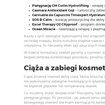
Pielęgnację GM Collin Hydrolifting
– terapię 
Casmara Antioxidant Goji
– całoroczny zabie
Germaine de Capuccini Timexpert Hydralur
SOS B-Calm
– kurację probiotyczną dla skóry
Excel Therapy O2 Cityproof
– program dotleni
Ocean Miracle
– nawilżającą terapię z plazm
Każdy z tych zabiegów wykonujemy bez urządzeń e
technikę masażu, która rozluźnia mięśnie twarzy i
odprężona. To naturalny efekt bez sztucznych mase
W trakcie konsultacji zawsze pytamy o trymestr, 
bezpieczeństwa konkretnego protokołu, prosimy o
Ciąża a zabiegi kosmet
Ciąża zmienia również skórę ciała. Skóra brzucha,
nie wykonujemy zabiegów modelujących sylwetkę, k
na krążenie głębokie lub temperaturę tkanek.
Co możemy zrobić bezpiecznie? Pracujemy nad na
pielęgnacyjnego. Po porodzie i po zakończeniu lak
(dostępnego również dla mam karmiących), karbo