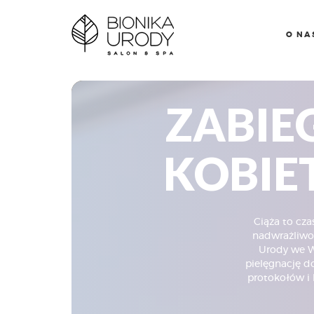
O NA
ZABIE
KOBIE
Ciąża to cza
nadwrażliwoś
Urody we W
pielęgnację d
protokołów i 