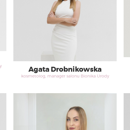
y
Agata Drobnikowska
kosmetolog, manager salonu Bionika Urody