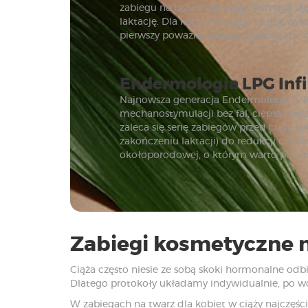
zabiegu na brzuch po ciąży. Pomaga uję
laktację. Dla kobiet w ciąży nie jest w
pierwszy poważny zabieg ujędrniający, 
Endermologia LPG Infi
Najnowsza generacja Endermologii, w 1
mechanostymulacji bez fal, ciepła i św
zaleca się serię zabiegów przed ciążą j
zakończeniu laktacji) do redukcji celluli
okołoporodowej, o którym warto powied
Zabiegi kosmetyczne 
Ciąża często niesie ze sobą skoki hormonalne odbij
Dlatego protokoły układamy indywidualnie, po wcz
W zabiegach na twarz dla kobiet w ciąży najczęśc