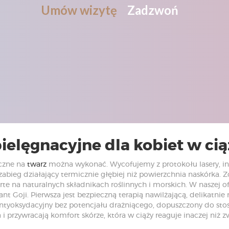
Umów wizytę
Zadzwoń
pielęgnacyjne dla kobiet w c
yczne na
twarz
można wykonać. Wycofujemy z protokołu lasery, 
zabieg działający termicznie głębiej niż powierzchnia naskórka. Z
arte na naturalnych składnikach roślinnych i morskich. W naszej 
nt Goji. Pierwsza jest bezpieczną terapią nawilżającą, delikatnie
yoksydacyjny bez potencjału drażniącego, dopuszczony do stosow
 i przywracają komfort skórze, która w ciąży reaguje inaczej niż z