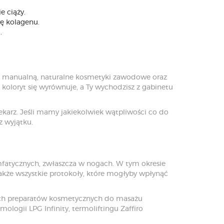
e ciąży.
ję kolagenu.
.
cę manualną, naturalne kosmetyki zawodowe oraz
 koloryt się wyrównuje, a Ty wychodzisz z gabinetu
ekarz. Jeśli mamy jakiekolwiek wątpliwości co do
 wyjątku.
limfatycznych, zwłaszcza w nogach. W tym okresie
także wszystkie protokoły, które mogłyby wpłynąć
nych preparatów kosmetycznych do masażu
ologii LPG Infinity, termoliftingu Zaffiro