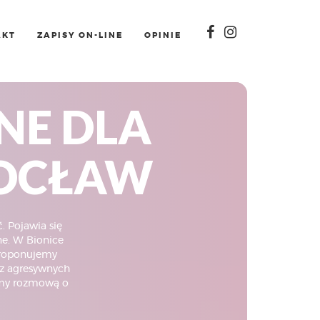
AKT
ZAPISY ON-LINE
OPINIE
NE DLA
ROCŁAW
. Pojawia się
ne. W Bionice
proponujemy
ez agresywnych
zamy rozmową o