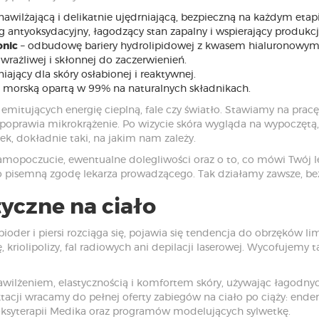
nawilżającą i delikatnie ujędrniającą, bezpieczną na każdym etapi
g antyoksydacyjny, łagodzący stan zapalny i wspierający produkc
onic
– odbudowę bariery hydrolipidowej z kwasem hialuronowym
 wrażliwej i skłonnej do zaczerwienień.
ający dla skóry osłabionej i reaktywnej.
ą morską opartą w 99% na naturalnych składnikach.
mitujących energię cieplną, fale czy światło. Stawiamy na pra
 poprawia mikrokrążenie. Po wizycie skóra wygląda na wypoczętą,
k, dokładnie taki, na jakim nam zależy.
samopoczucie, ewentualne dolegliwości oraz o to, co mówi Twój l
 pisemną zgodę lekarza prowadzącego. Tak działamy zawsze, bez
yczne na ciało
 bioder i piersi rozciąga się, pojawia się tendencja do obrzęków 
riolipolizy, fal radiowych ani depilacji laserowej. Wycofujemy 
wilżeniem, elastycznością i komfortem skóry, używając łagod
tacji wracamy do pełnej oferty zabiegów na ciało po ciąży: enderm
ksyterapii Medika oraz programów modelujących sylwetkę.