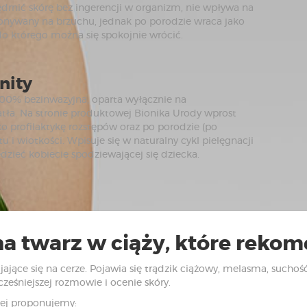
drnić skórę bez ingerencji w organizm, nie wpływa na
ykonywany na brzuchu, jednak po porodzie wraca jako
do którego można się spokojnie wrócić.
nity
00% bezinwazyjna, oparta wyłącznie na
iatła. Na stronie produktowej Bionika Urody wprost
ako profilaktykę rozstępów oraz po porodzie (po
tu i wiotkości. Wpisuje się w naturalny cykl pielęgnacji
zieć kobiecie spodziewającej się dziecka.
na twarz w ciąży, które rek
ające się na cerze. Pojawia się trądzik ciążowy, melasma, suchość
eśniejszej rozmowie i ocenie skóry.
iej proponujemy: