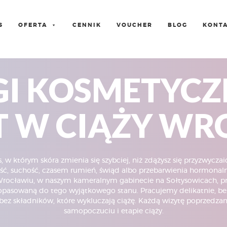
S
OFERTA
CENNIK
VOUCHER
BLOG
KONT
GI KOSMETYCZ
T W CIĄŻY W
s, w którym skóra zmienia się szybciej, niż zdążysz się przyzwyczaić
ć, suchość, czasem rumień, świąd albo przebarwienia hormonal
rocławiu, w naszym kameralnym gabinecie na Sołtysowicach, 
opasowaną do tego wyjątkowego stanu. Pracujemy delikatnie, b
bez składników, które wykluczają ciążę. Każdą wizytę poprzed
samopoczuciu i etapie ciąży.