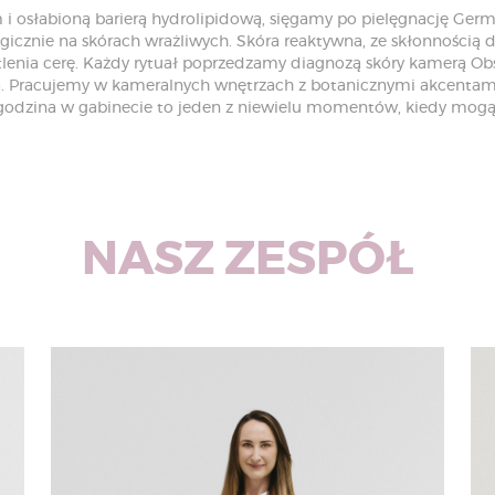
 i osłabioną barierą hydrolipidową, sięgamy po pielęgnację Ger
cznie na skórach wrażliwych. Skóra reaktywna, ze skłonnością 
dotlenia cerę. Każdy rytuał poprzedzamy diagnozą skóry kamerą Ob
a. Pracujemy w kameralnych wnętrzach z botanicznymi akcentami
h godzina w gabinecie to jeden z niewielu momentów, kiedy mogą
NASZ ZESPÓŁ