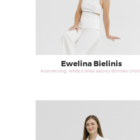
Ewelina Bielinis
kosmetolog, właścicielka salonu Bionika Urod