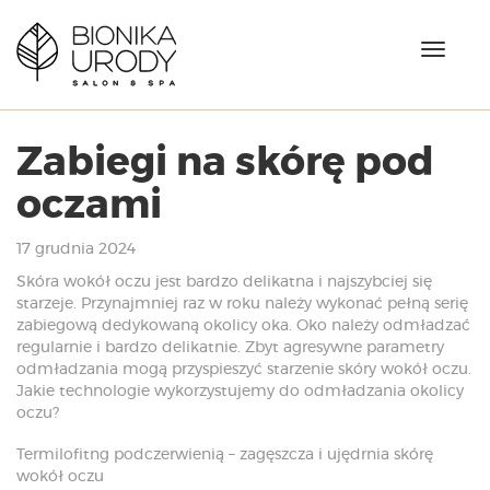
N
a
w
i
g
Zabiegi na skórę pod
a
c
oczami
j
a
17 grudnia 2024
Skóra wokół oczu jest bardzo delikatna i najszybciej się
starzeje. Przynajmniej raz w roku należy wykonać pełną serię
zabiegową dedykowaną okolicy oka. Oko należy odmładzać
regularnie i bardzo delikatnie. Zbyt agresywne parametry
odmładzania mogą przyspieszyć starzenie skóry wokół oczu.
Jakie technologie wykorzystujemy do odmładzania okolicy
oczu?
Termilofitng podczerwienią – zagęszcza i ujędrnia skórę
wokół oczu