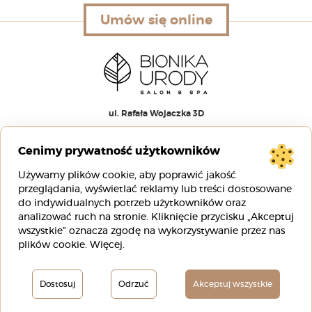
Umów się online
Umów się online
ul. Rafała Wojaczka 3D
51-168 Wrocław
Cenimy prywatność użytkowników
00
00
pn-pt 9
– 20
Używamy plików cookie, aby poprawić jakość
00
00
sb 8
– 16
przeglądania, wyświetlać reklamy lub treści dostosowane
do indywidualnych potrzeb użytkowników oraz
analizować ruch na stronie. Kliknięcie przycisku „Akceptuj
+48 88 00 88 333
wszystkie” oznacza zgodę na wykorzystywanie przez nas
info@bionikaurody.pl
plików cookie.
Więcej
.
Polityka Prywatności
Dostosuj
Odrzuć
Akceptuj wszystkie
Regulamin