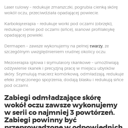
Laser tulowy – redukuje zmarszczki, pogrubia cienką skórę
wokół oczu, przeciwdziała opadającej powiecie.
Karboksyterapia – redukuje worki pod oczami (obrzęki),
redukuje cienie pod oczami (sińce), stanowi profilaktykę
opadającej powieki.
Dermapen – zawsze wykonujemy na pełnej
twarzy
, ze
szczególnym uwzględnieniem trudnej okolicy oczu.
Mezoterapia igłowa i stymulatory tkankowe – umożliwiają
odżywienie tkanek i precyzjną pracę w miejscu ubytków
skóry. Stymulują macierz komórkową, odmładzają, redukuje
efekt zmęczonego spojrzenia, dodają blasku i redukują sińce
pod oczami.
Zabiegi odmładzające skórę
wokół oczu zawsze wykonujemy
w serii
co najmniej 3 powtórzeń.
Zabiegi powinny być
przeprowadzone w odpowiednich