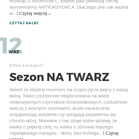
mówiąc o witaminie C, zwykle jako pierwszą cechę
wymieniamy ANTYOKSYDACA. Dlaczego jest tak ważna
w…
Czytaj więcej
→
CZYTAJ DALEJ
12
WRZ
#Bez kategorii
Sezon NA TWARZ
Jesień to idealny moment na rozpoczęcie pracy z naszą
skórą. Twarz codziennie eksponowana na wiele
niekorzystnych czynników środowiskowych, codziennie
walczy z wolnymi rodnikami, które ostatecznie
przyspieszają starzenie czy sprzyjają pojawieniu się
chorób skóry. Niewiele z nas zdaje sobie sprawę, że
walka o piękną cerę, to walka o zdrowie naszego
największego narządu – skóry, bez którego…
Czytaj