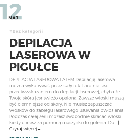
12
MAJ
#Bez kategorii
DEPILACJA
LASEROWA W
PIGUŁCE
DEPILACJA LASEROWA LATEM Depilację laserową
można wykonywać przez cały rok. Lato nie jest
przeciwwskazaniem do depilacji laserowej, chyba że
Twoja skóra jest świeżo opalona. Zawsze włoski muszą
być ciemniejsze od skóry. Nie musisz zapuszczać
włosków do zabiegu laserowego usuwania owłosienia.
Podczas całej serii możesz swobodnie skracać włoski
kiedy chcesz za pomocą maszynki do golenia. Do…
Czytaj więcej
→