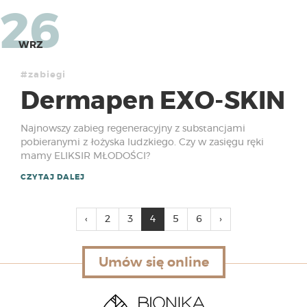
26
WRZ
#zabiegi
Dermapen EXO-SKIN
Najnowszy zabieg regeneracyjny z substancjami
pobieranymi z łożyska ludzkiego. Czy w zasięgu ręki
mamy ELIKSIR MŁODOŚCI?
CZYTAJ DALEJ
(
‹
2
3
4
5
6
›
c
u
Umów się online
Umów się online
r
r
e
n