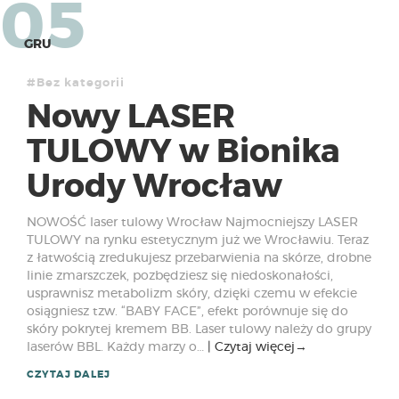
05
GRU
#Bez kategorii
Nowy LASER
TULOWY w Bionika
Urody Wrocław
NOWOŚĆ laser tulowy Wrocław Najmocniejszy LASER
TULOWY na rynku estetycznym już we Wrocławiu. Teraz
z łatwością zredukujesz przebarwienia na skórze, drobne
linie zmarszczek, pozbędziesz się niedoskonałości,
usprawnisz metabolizm skóry, dzięki czemu w efekcie
osiągniesz tzw. “BABY FACE”, efekt porównuje się do
skóry pokrytej kremem BB. Laser tulowy należy do grupy
laserów BBL. Każdy marzy o…
Czytaj więcej
→
CZYTAJ DALEJ